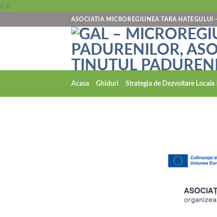
Skip
//
//
to
ASOCIATIA MICROREGIUNEA TARA HATEGULUI 
content
Acasa
Ghiduri
Strategia de Dezvoltare Locala