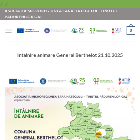
Skip
//
//
ASOCIATIA MICROREGIUNEA TARA HATEGULUI - TINUTUL
to
PADURENILOR GAL
content
0
Intalnire animare General Berthelot 21.10.2025