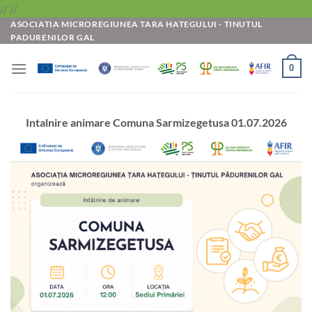
Skip
//
//
ASOCIATIA MICROREGIUNEA TARA HATEGULUI - TINUTUL
to
PADURENILOR GAL
content
0
Intalnire animare Comuna Sarmizegetusa 01.07.2026