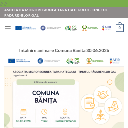
Skip
//
//
ASOCIATIA MICROREGIUNEA TARA HATEGULUI - TINUTUL
to
PADURENILOR GAL
content
0
Intalnire animare Comuna Banita 30.06.2026