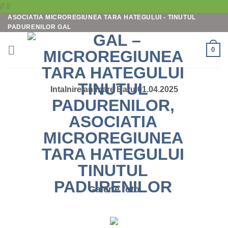
Skip
//
//
ASOCIATIA MICROREGIUNEA TARA HATEGULUI - TINUTUL
to
PADURENILOR GAL
content
0
Intalnire animare Baru 01.04.2025
Galerie foto