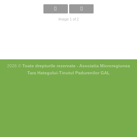
Image 1 of 2
2026 ©
Toate drepturile rezervate - Asociatia Microregiunea
Tara Hategului‐Tinutul Padurenilor GAL