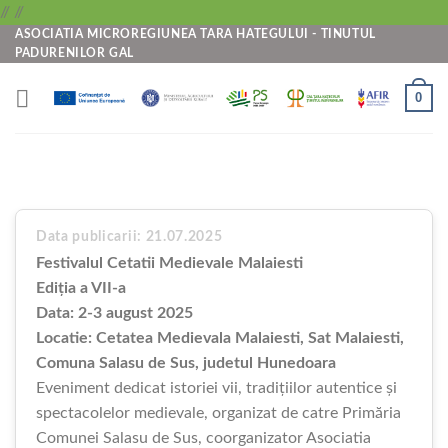
Skip
//
//
ASOCIATIA MICROREGIUNEA TARA HATEGULUI - TINUTUL
to
PADURENILOR GAL
content
0
Data publicarii: 21.07.2025
Festivalul Cetatii Medievale Malaiesti
Ediția a VII-a
Data: 2-3 august 2025
Locatie: Cetatea Medievala Malaiesti, Sat Malaiesti,
Comuna Salasu de Sus, judetul Hunedoara
Eveniment dedicat istoriei vii, tradițiilor autentice și
spectacolelor medievale, organizat de catre Primăria
Comunei Salasu de Sus, coorganizator Asociatia